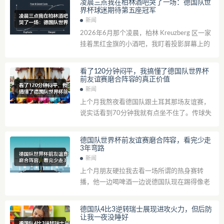
凌晨三点我在柏林酒吧哭了一场：德国队世
界杯球迷期待第五座冠军
新闻
2026年6月那个凌晨，柏林 Kreuzberg 区一家
挂着黑红金旗的小酒吧，我盯着投影屏幕上的
点球大战，手心全是汗。旁边一个满头白发的
老爷子攥着我的胳膊，嘴里...
看了120分钟闷平，我搞懂了德国队世界杯
前友谊赛磨合阵容的真正价值
新闻
上个月我熬夜看德国队跟土耳其那场友谊赛，
说实话看到70分钟我就有点坐不住了。传球失
误多得离谱，中场跟丢了魂似的，最后0比0收
场。气得我当晚发了条朋友圈吐槽，结果...
德国队世界杯前友谊赛磨合阵容，看完少走
3年弯路
新闻
上个月朋友硬拉我去看一场所谓的热身赛转
播，他一边喝啤酒一边说德国队现在踢得像老
爷车。我本来没当回事，结果看了半场气得我
当晚没睡好。那种感觉怎么说呢，就像你期待
德国队4比3逆转瑞士展现进攻火力，但后防
一...
让我一夜没睡好