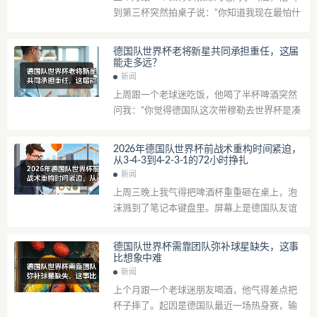
到第三杯突然拍桌子说：“你知道我现在最怕什
么吗？怕被人拿我跟克洛普比，说我带队带得
跟屎一样。”我当时差点笑喷，但转念一想...
德国队世界杯老将新星共同承担重任，这届
能走多远？
新闻
上周跟一个老球迷吃饭，他喝了半杯啤酒突然
问我：“你觉得德国队这次带穆勒去世界杯是凑
数的吧？”我当时筷子悬在半空，愣了两秒。说
实话，我自己心里也打鼓。穆勒34了，...
2026年德国队世界杯前战术重构时间紧迫，
从3-4-3到4-2-3-1的72小时挣扎
新闻
上周三晚上我气得把啤酒杯重重砸在桌上，泡
沫溅到了笔记本键盘里。屏幕上是德国队友谊
赛的录像回放，基米希又一次在中场被断球，
对方前锋单刀破门。我当时其实有点慌——不...
德国队世界杯需靠团队弥补球星缺失，这事
比想象中难
新闻
上个月跟一个老球迷朋友喝酒，他气得差点把
杯子摔了。起因是德国队最近一场热身赛，输