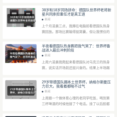
得那叫一个难看。他拍着桌子说：“你看现在这
帮人，哪个能比得上当年？穆勒老了，克罗...
38岁和18岁同场拼命：德国队世界杯老将新
星共同承担重任才是真王道
新闻
上个月凌晨三点，我蹲在电脑前看德国队热身
赛回放。那场比赛输得挺窝囊，但让我愣住的
不是比分——是诺伊尔扑出单刀后，回头朝后防
线喊的那一嗓子。镜头扫过去，穆勒正弯着...
半夜看德国队热身赛把我气笑了：世界杯备
战进入最后冲刺阶段
新闻
上周六凌晨我爬起来看德国队对乌克兰的热身
赛，说实话开场前还挺兴奋的。结果上半场踢
了35分钟，后防线那叫一个乱，我看着看着就
从沙发上坐直了，然后开始自言自语“这什...
29岁带德国队踢本土世界杯，纳格尔斯曼压
力巨大，我看着都喘不过气
新闻
上周跟一个做体育心理的老同学吃饭，喝到第
三杯啤酒的时候他接了个电话。挂了以后脸都
绿了，说有个德甲助教朋友刚被开掉，理由是
“带队连续三场没打出预期控球率”。我当时...