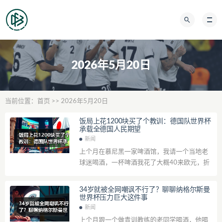
2026年5月20日
当前位置：
首页
>> 2026年5月20日
饭局上花1200块买了个教训：德国队世界杯
承载全德国人民期望
新闻
上个月在慕尼黑一家啤酒馆，我请一个当地老
球迷喝酒，一杯啤酒我花了大概40来欧元，折
合人民币300多块。那老爷子喝了两杯，突然
拍着桌子说：“你知道吗，我这辈子最恨...
34岁就被全网嘲讽不行了？聊聊纳格尔斯曼
世界杯压力巨大这件事
新闻
上个月跟一个做青训教练的老同学喝酒，他喝