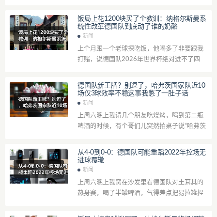
一半，推门进去全是烟熏火燎的味道。旁边坐
了个头发花白的老爷子，穿着95年那款老掉...
饭局上花1200块买了个教训：纳格尔斯曼系
统性改革德国队到底动了谁的奶酪
新闻
上个月跟一个老球探吃饭，他喝多了非要跟我
打赌，说德国队2026年世界杯绝对进不了四
强。我当时还挺不服气，毕竟纳格尔斯曼那套
东西看着挺唬人。结果他拍出一千二现金，...
德国队新王牌？别逗了，哈弗茨国家队近10
场仅3球效率不稳这事我憋了一肚子话
新闻
上周六晚上我请几个朋友吃烧烤，喝到第二瓶
啤酒的时候，有个哥们儿突然拍桌子说“哈弗茨
在德国队到底行不行啊”。我当时愣了一下，脑
子里快速过了一遍数据，发现还真是那么...
从4-0到0-0：德国队可能重蹈2022年控场无
进球覆辙
新闻
上周六晚上我窝在沙发里看德国队对土耳其的
热身赛，喝了半罐啤酒，气得差点把易拉罐捏
扁。全场控球率68%，射门17次，比分多少？
0比0。我当时就跟我媳妇说，这画面我...