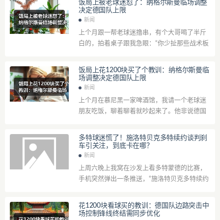
饭局上被老球迷怼了：纳格尔斯曼临场调整
决定德国队上限
新闻
上个月跟一帮老球迷撸串，有个大哥喝了半斤
白的，拍着桌子跟我急眼：“你少扯那些战术板
上的东西！就说去年欧洲杯打西班牙那场，纳
格尔斯曼要是早点把菲尔克鲁格扔上去，德...
饭局上花1200块买了个教训：纳格尔斯曼临
场调整决定德国队上限
新闻
上个月在慕尼黑一家啤酒馆，我请一个老球迷
朋友吃饭，聊着聊着就吵起来了。他非说德国
队现在就是球员不行，谁带都一样。我气得拍
桌子，隔壁桌以为我们要干架。最后打赌12...
多特球迷慌了！施洛特贝克多特续约谈判刹
车引关注，到底卡在哪？
新闻
上周六晚上我窝在沙发上看多特蒙德的比赛，
手机突然弹出一条推送，“施洛特贝克多特续约
谈判刹车引关注”。说实话，我当时差点把啤酒
撒了。这哥们儿可是我看好能接班胡梅尔...
花1200块看球买的教训：德国队边路突击中
场控制锋线终结需同步优化