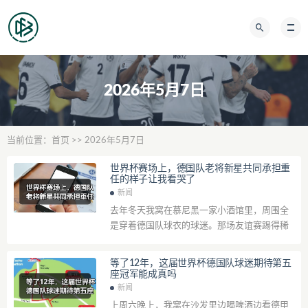
2026年5月7日
当前位置：
首页
>> 2026年5月7日
世界杯赛场上，德国队老将新星共同承担重
任的样子让我看哭了
新闻
去年冬天我窝在慕尼黑一家小酒馆里，周围全
是穿着德国队球衣的球迷。那场友谊赛踢得稀
烂，1比4输给日本，我气得当晚没睡好。旁边
一个满头白发的老头拍着我的肩膀说：“孩...
等了12年，这届世界杯德国队球迷期待第五
座冠军能成真吗
新闻
上周六晚上，我窝在沙发里边喝啤酒边看德甲