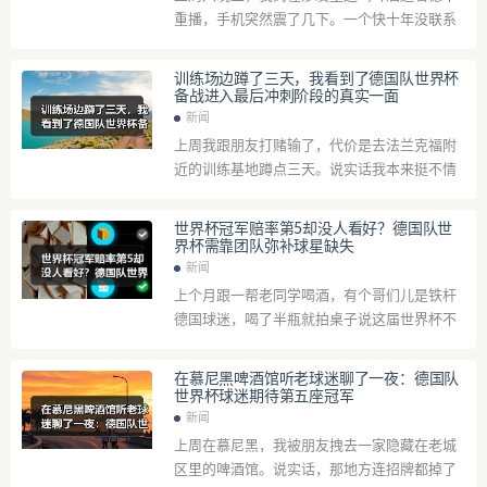
重播，手机突然震了几下。一个快十年没联系
的老同学发来张照片——2014年我们在柏林学
生公寓里举着德国国旗庆祝的那张合影，...
训练场边蹲了三天，我看到了德国队世界杯
备战进入最后冲刺阶段的真实一面
新闻
上周我跟朋友打赌输了，代价是去法兰克福附
近的训练基地蹲点三天。说实话我本来挺不情
愿的，大冬天的谁愿意在外面吹风啊。结果你
猜怎么着，第三天下午我气得差点把保温杯
世界杯冠军赔率第5却没人看好？德国队世
摔...
界杯需靠团队弥补球星缺失
新闻
上个月跟一帮老同学喝酒，有个哥们儿是铁杆
德国球迷，喝了半瓶就拍桌子说这届世界杯不
想看了。我问为啥，他掰着手指头数：克罗斯
退了，穆勒老了，萨内状态跟过山车似的，
在慕尼黑啤酒馆听老球迷聊了一夜：德国队
哈...
世界杯球迷期待第五座冠军
新闻
上周在慕尼黑，我被朋友拽去一家隐藏在老城
区里的啤酒馆。说实话，那地方连招牌都掉了