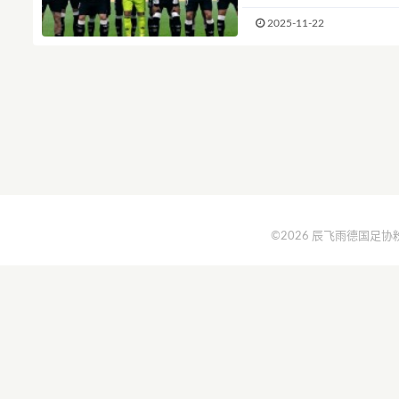
位19岁新星的国家队处子球诞
2025-11-22
©2026 辰飞雨德国足协