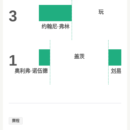
3
玩
约翰尼·弗林
1
盖茨
奥利弗·诺伍德
刘易斯·
赛程