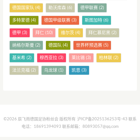
德国国家队
(4)
勒沃库森
(6)
德甲联赛
(2)
多特蒙德
(4)
德国甲级联赛
(3)
斯图加特
(6)
德甲
(3)
拜仁
(10)
维尔茨
(4)
拜仁慕尼黑
(2)
纳格尔斯曼
(2)
德国队
(4)
世界杯预选赛
(5)
基米希
(2)
穆西亚拉
(3)
莱比锡
(3)
柏林联
(2)
法兰克福
(2)
乌龙球
(1)
凯恩
(3)
©2026 辰飞雨德国足协粉丝会 版权所有
沪ICP备2025136253号-43
联系
电话：18691394093 联系邮箱：80893057@qq.com