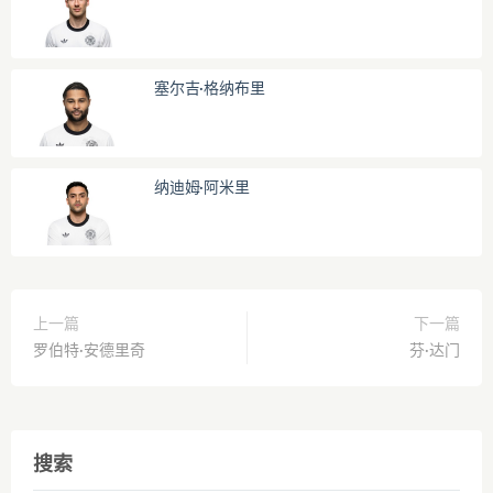
塞尔吉·格纳布里
纳迪姆·阿米里
上一篇
下一篇
罗伯特·安德里奇
芬·达门
搜索