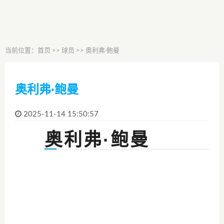
当前位置：
首页
>>
球员
>> 奥利弗·鲍曼
奥利弗·鲍曼
2025-11-14 15:50:57
奥利弗·鲍曼