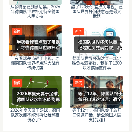
从多特蒙德到慕尼黑，2026
熬了120分钟差点关电视：德
年德国队世界杯期待全德国
国队世界杯钢铁意志是最大
人民支持
武器
新闻
新闻
半夜看球差点砸了电视，才
德国队世界杯淘汰赛一场定
懂德国队世界杯点球大战有
胜负充满变数，我花了1200
传统优势
块才搞懂这件事
新闻
新闻
2026年夏天属于足球，德国
等了12年，德国队终于敢开
队这次能不能别再让我熬夜
口说这句话：请全德国人民
伤心了？
支持我们