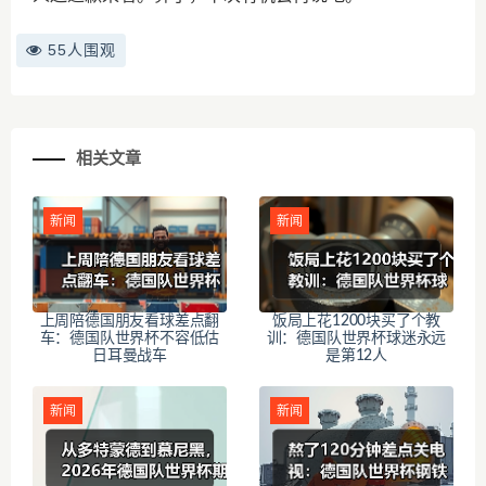
55人围观
相关文章
新闻
新闻
上周陪德国朋友看球差点翻
饭局上花1200块买了个教
车：德国队世界杯不容低估
训：德国队世界杯球迷永远
日耳曼战车
是第12人
新闻
新闻