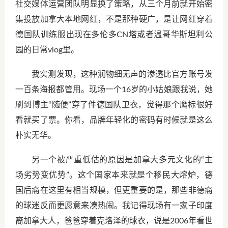
社交媒体运营团队明显换了策略，从三个月前就开始密
集投放加拿大本地网红，不是那种硬广，是让网红穿着
德国队训练服出现在多伦多CN塔或者温哥华斯坦利公
园的日常vlog里。
我实测发现，这种润物细无声的渗透比官方账号发
一百条海报都管用。现场一个16岁的小姑娘跟我说，她
刷到博主“随便”穿了件德国队卫衣，觉得那个鹰标很好
看就买了票。你看，品牌年轻化的密码有时候就是这么
朴实无华。
另一个被严重低估的原因是加拿大多元文化的“主
场劣势变优势”。这个国家本来就是个移民大熔炉，德
国后裔在这里有相当规模，但更重要的是，那些非德裔
的球迷反而更愿意来凑热闹。我记得现场有一家子印度
裔加拿大人，爸爸穿着克洛泽的球衣，说是2006年看世