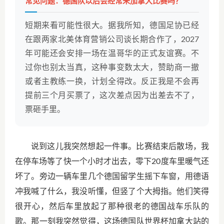
常见问题：德国队以后会经常来加拿大比赛吗？
短期来看可能性很大。据我所知，德国足协已经
在跟两家北美体育营销公司谈长期合作了，2027
年可能还会安排一场在温哥华的正式友谊赛。不
过你也别太当真，这种事变数太大，赞助商一撤
或者主教练一换，计划全得改。反正我是不会再
提前三个月买票了，这次差点因为出差去不了，
票砸手里。
说到这儿我突然想起一件事。比赛结束后散场，我
在停车场等了快一个小时才出去，零下20度车里暖气还
坏了。旁边一辆车里几个德国留学生摇下车窗，用德语
冲我喊了什么，我没听懂，但竖了个大拇指。他们笑得
很开心，然后车里放起了那种很老的德国战车乐队的
歌。那一刻我突然觉得，这场德国队世界杯加拿大站的