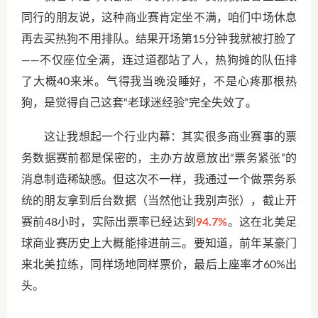
同行的朋友说，这种商业赛肯定坐不满，咱们中场休息
再去买热狗不用排队。结果开场第15分钟我就被打脸了
——不仅座位全满，连过道都站了人，热狗摊的队伍排
了大概40来米。气得我当晚没睡好，不是心疼那根热
狗，是觉得自己这套“老球迷经验”完全失效了。
这让我想起一个行业内幕：其实很多商业赛事的票
务数据赛前都是保密的，主办方故意放出“票务紧张”的
消息制造稀缺感。但这次不一样，我通过一个做票务系
统的朋友拿到后台数据（当然他让我别声张），截止开
赛前48小时，实际出票率已经达到
94.7%
。这在北美足
球商业赛历史上大概能排进前三。要知道，前年某豪门
来北美拉练，同样场地同样票价，最后上座率才60%出
头。