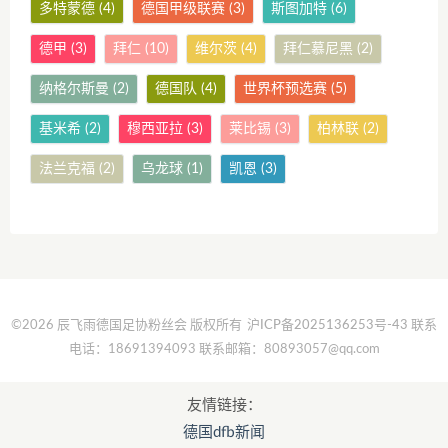
多特蒙德
(4)
德国甲级联赛
(3)
斯图加特
(6)
德甲
(3)
拜仁
(10)
维尔茨
(4)
拜仁慕尼黑
(2)
纳格尔斯曼
(2)
德国队
(4)
世界杯预选赛
(5)
基米希
(2)
穆西亚拉
(3)
莱比锡
(3)
柏林联
(2)
法兰克福
(2)
乌龙球
(1)
凯恩
(3)
©2026 辰飞雨德国足协粉丝会 版权所有
沪ICP备2025136253号-43
联系
电话：18691394093 联系邮箱：80893057@qq.com
友情链接：
德国dfb新闻