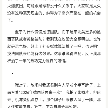
火爆氛围，可能跟足球都没什么关系了。大家就是太久
没有这种毫无理由的、纯粹为了高兴而聚在一起的机会
了。
至于为什么偏偏是德国队，而不是来北美更多的墨
西哥队或者英格兰队？我到现在也没完全想明白。也许
就是运气好，赶上了社交媒体算法推了一把，也许明年
换法国队来也能有这效果。这事谁说得准呢，反正我那
杯洒了一半的热巧克力是真的可惜。
哦对了，散场时我还看到有人举着个手写牌子，上
面写着“2026年德国队再来一次”。我拍了张照片，但后
来手机冻关机没存上。那个牌子后来被人踩了一脚，那
人还道歉来着。算了，下次有机会再说吧。