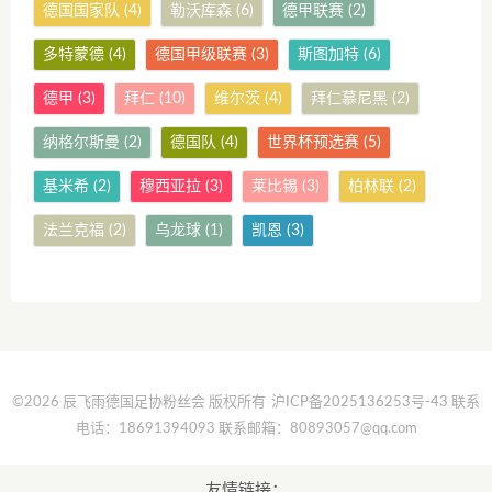
德国国家队
(4)
勒沃库森
(6)
德甲联赛
(2)
多特蒙德
(4)
德国甲级联赛
(3)
斯图加特
(6)
德甲
(3)
拜仁
(10)
维尔茨
(4)
拜仁慕尼黑
(2)
纳格尔斯曼
(2)
德国队
(4)
世界杯预选赛
(5)
基米希
(2)
穆西亚拉
(3)
莱比锡
(3)
柏林联
(2)
法兰克福
(2)
乌龙球
(1)
凯恩
(3)
©2026 辰飞雨德国足协粉丝会 版权所有
沪ICP备2025136253号-43
联系
电话：18691394093 联系邮箱：80893057@qq.com
友情链接：