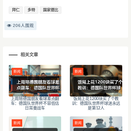
拜仁
多特
国家德比
206人围观
相关文章
新闻
新闻
上周陪德国朋友看球差点翻
饭局上花1200块买了个教
车：德国队世界杯不容低估
训：德国队世界杯球迷永远
日耳曼战车
是第12人
新闻
新闻