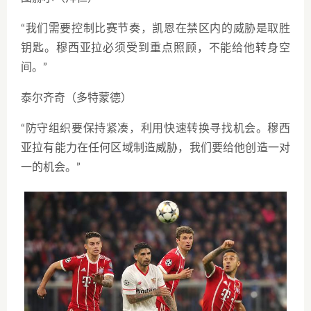
“我们需要控制比赛节奏，凯恩在禁区内的威胁是取胜
钥匙。穆西亚拉必须受到重点照顾，不能给他转身空
间。”
泰尔齐奇（多特蒙德）
“防守组织要保持紧凑，利用快速转换寻找机会。穆西
亚拉有能力在任何区域制造威胁，我们要给他创造一对
一的机会。”